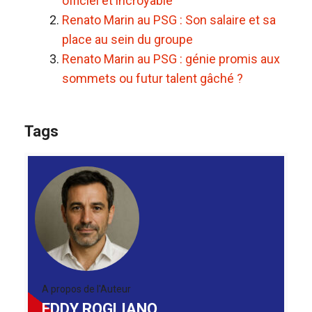
officiel et incroyable
Renato Marin au PSG : Son salaire et sa
place au sein du groupe
Renato Marin au PSG : génie promis aux
sommets ou futur talent gâché ?
Tags
A propos de l'Auteur
EDDY ROGLIANO