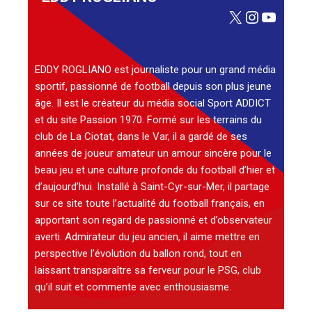
X
Instagra
YouTu
EDDY ROGLIANO est journaliste pour un grand média
sportif, passionné de football depuis son plus jeune
âge. Il est le créateur du média social Sport ADDICT
et du site Passion 1970. Formé sur les terrains du
club de La Ciotat, dans le Var, il a gardé de ses
années de joueur amateur un amour sincère pour le
beau jeu et une culture profonde du football d’hier et
d’aujourd’hui. Installé à Saint-Cyr-sur-Mer, il partage
sur ce site toute l’actualité du football français, en
apportant son regard de passionné et d’observateur
averti. Admirateur du jeu ancien, il aime mettre en
perspective l’évolution du ballon rond, tout en
laissant transparaître sa ferveur pour le PSG, club
qu’il suit et commente avec enthousiasme.