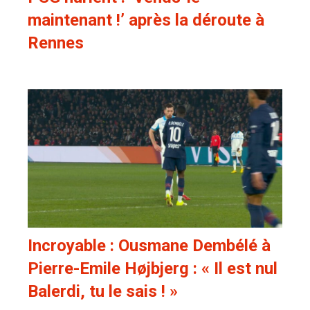
maintenant !’ après la déroute à
Rennes
Incroyable : Ousmane Dembélé à
Pierre-Emile Højbjerg : « Il est nul
Balerdi, tu le sais ! »