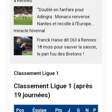
à Rennes
“Doublé en fanfare pour
Adingra : Monaco renverse
Nantes et recolle à l’Europe…
miracle hivernal
Franck Haise dit OUI à Rennes :
18 mois pour sauver la saison,
le pari fou des Bretons !
Classement Ligue 1
Classement Ligue 1 (après
19 journées)
Pos
Équipe
Pts
J
G
N
P