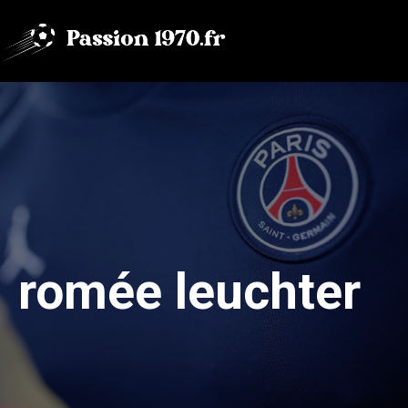
Aller
au
contenu
romée leuchter