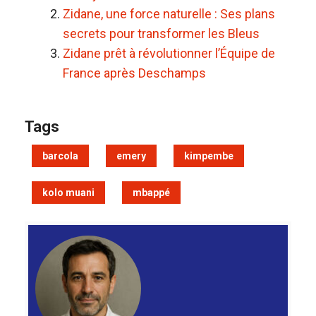
Zidane, une force naturelle : Ses plans
secrets pour transformer les Bleus
Zidane prêt à révolutionner l’Équipe de
France après Deschamps
Tags
barcola
emery
kimpembe
kolo muani
mbappé