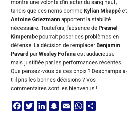
montre une volonté d’injecter du sang neuf,
tandis que des noms comme
Kylian Mbappé
et
Antoine Griezmann
apportent la stabilité
nécessaire. Toutefois, l’absence de
Presnel
Kimpembe
pourrait poser des problèmes en
défense. La décision de remplacer
Benjamin
Pavard
par
Wesley Fofana
est audacieuse
mais justifiée par les performances récentes.
Que pensez-vous de ces choix ? Deschamps a-
t-il pris les bonnes décisions ? Vos
commentaires sont les bienvenus !
F
T
Li
S
E
W
P
a
wi
n
n
m
h
ar
ce
tt
ke
a
ail
at
ta
b
er
dI
p
s
g