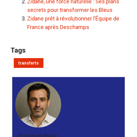
Zidane, une force naturelle : Ses plans
secrets pour transformer les Bleus
Zidane prêt à révolutionner l’Équipe de
France après Deschamps
Tags
transferts
A propos de l'Auteur