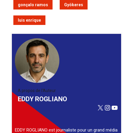
gonçalo ramos
Gyökeres
luis enrique
A propos de l'Auteur
EDDY ROGLIANO
X
Instagra
YouTu
EDDY ROGLIANO est journaliste pour un grand média