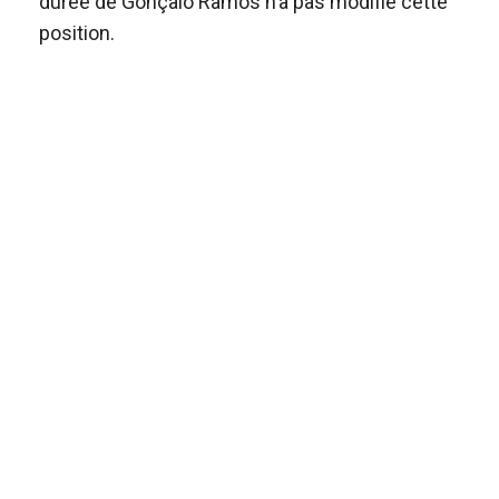
durée de Gonçalo Ramos n’a pas modifié cette
position.