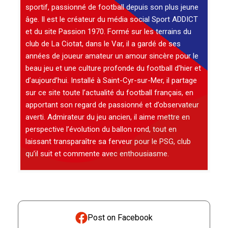
sportif, passionné de football depuis son plus jeune
âge. Il est le créateur du média social Sport ADDICT
et du site Passion 1970. Formé sur les terrains du
club de La Ciotat, dans le Var, il a gardé de ses
années de joueur amateur un amour sincère pour le
beau jeu et une culture profonde du football d’hier et
d’aujourd’hui. Installé à Saint-Cyr-sur-Mer, il partage
sur ce site toute l’actualité du football français, en
apportant son regard de passionné et d’observateur
averti. Admirateur du jeu ancien, il aime mettre en
perspective l’évolution du ballon rond, tout en
laissant transparaître sa ferveur pour le PSG, club
qu’il suit et commente avec enthousiasme.
Post on Facebook