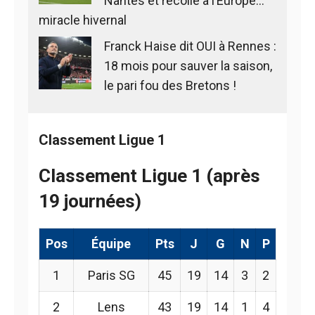
Nantes et recolle à l’Europe…
miracle hivernal
Franck Haise dit OUI à Rennes :
18 mois pour sauver la saison,
le pari fou des Bretons !
Classement Ligue 1
Classement Ligue 1 (après
19 journées)
Pos
Équipe
Pts
J
G
N
P
1
Paris SG
45
19
14
3
2
2
Lens
43
19
14
1
4