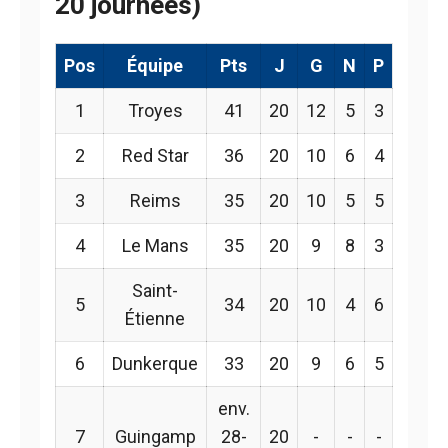
20 journées)
Pos
Équipe
Pts
J
G
N
P
1
Troyes
41
20
12
5
3
2
Red Star
36
20
10
6
4
3
Reims
35
20
10
5
5
4
Le Mans
35
20
9
8
3
Saint-
5
34
20
10
4
6
Étienne
6
Dunkerque
33
20
9
6
5
env.
7
Guingamp
28-
20
-
-
-