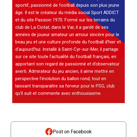
sportif, passionné de football depuis son plus jeune
âge. Il est le créateur du média social Sport ADDICT
et du site Passion 1970. Formé sur les terrains du
club de La Ciotat, dans le Var, il a gardé de ses
années de joueur amateur un amour sincère pour le
beau jeu et une culture profonde du football d’hier et
d’aujourd’hui. Installé à Saint-Cyr-sur-Mer, il partage
sur ce site toute l’actualité du football français, en
apportant son regard de passionné et d’observateur
averti. Admirateur du jeu ancien, il aime mettre en
perspective l’évolution du ballon rond, tout en
laissant transparaître sa ferveur pour le PSG, club
qu’il suit et commente avec enthousiasme.
Post on Facebook