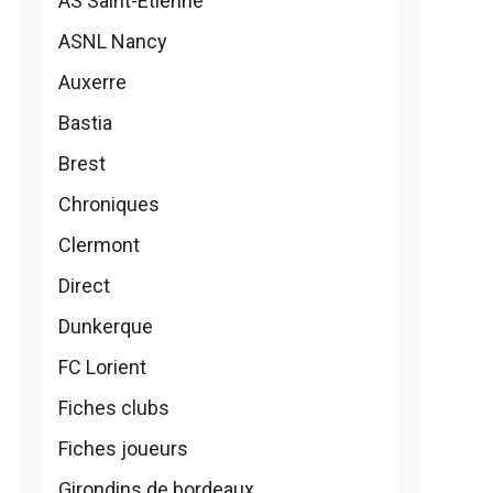
AS Saint-Etienne
ASNL Nancy
Auxerre
Bastia
Brest
Chroniques
Clermont
Direct
Dunkerque
FC Lorient
Fiches clubs
Fiches joueurs
Girondins de bordeaux