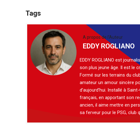
Tags
A propos de l'Auteur
EDDY ROGLIANO
EDDY ROGLIANO est journalist
son plus jeune âge. Il est le
Formé sur les terrains du clu
amateur un amour sincère pour
d’aujourd’hui. Installé à Saint
français, en apportant son re
ancien, il aime mettre en pers
sa ferveur pour le PSG, club