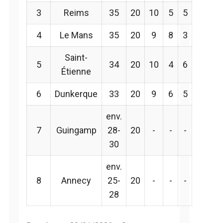
3
Reims
35
20
10
5
5
4
Le Mans
35
20
9
8
3
Saint-
5
34
20
10
4
6
Étienne
6
Dunkerque
33
20
9
6
5
env.
7
Guingamp
28-
20
-
-
-
30
env.
8
Annecy
25-
20
-
-
-
28