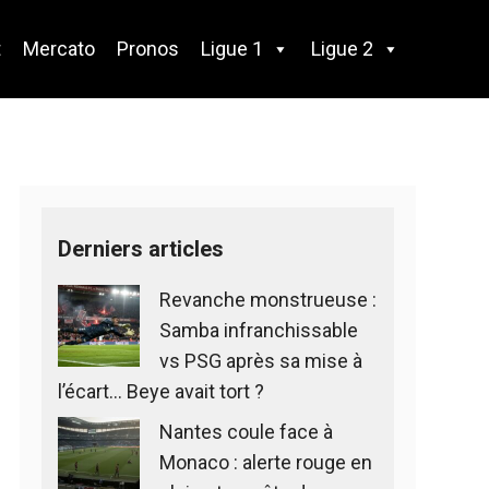
t
Mercato
Pronos
Ligue 1
Ligue 2
Derniers articles
Revanche monstrueuse :
Samba infranchissable
vs PSG après sa mise à
l’écart… Beye avait tort ?
Nantes coule face à
Monaco : alerte rouge en