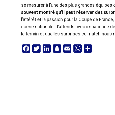
se mesurer à l’une des plus grandes équipes d
souvent montré qu’il peut réserver des surpr
l’intérêt et la passion pour la Coupe de France,
scène nationale. J’attends avec impatience d
le terrain et quelles surprises ce match nous 
F
T
Li
S
E
W
P
a
wi
n
n
m
h
ar
ce
tt
ke
a
ail
at
ta
b
er
dI
p
s
g
o
n
c
A
er
o
h
p
k
at
p