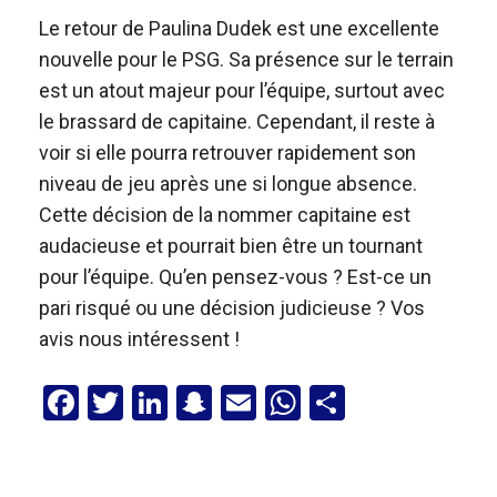
Le retour de Paulina Dudek est une excellente
nouvelle pour le PSG. Sa présence sur le terrain
est un atout majeur pour l’équipe, surtout avec
le brassard de capitaine. Cependant, il reste à
voir si elle pourra retrouver rapidement son
niveau de jeu après une si longue absence.
Cette décision de la nommer capitaine est
audacieuse et pourrait bien être un tournant
pour l’équipe. Qu’en pensez-vous ? Est-ce un
pari risqué ou une décision judicieuse ? Vos
avis nous intéressent !
F
T
Li
S
E
W
P
a
wi
n
n
m
h
ar
ce
tt
ke
a
ail
at
ta