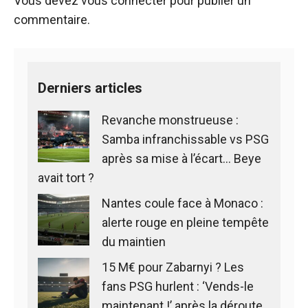
Vous devez
vous connecter
pour publier un
commentaire.
Derniers articles
Revanche monstrueuse :
Samba infranchissable vs PSG
après sa mise à l’écart… Beye
avait tort ?
Nantes coule face à Monaco :
alerte rouge en pleine tempête
du maintien
15 M€ pour Zabarnyi ? Les
fans PSG hurlent : ‘Vends-le
maintenant !’ après la déroute