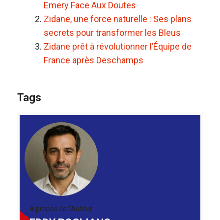
Emery Face Aux Doutes
Zidane, une force naturelle : Ses plans
secrets pour transformer les Bleus
Zidane prêt à révolutionner l’Équipe de
France après Deschamps
Tags
A propos de l'Auteur