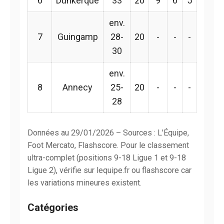
6
Dunkerque
33
20
9
6
5
env.
7
Guingamp
28-
20
-
-
-
30
env.
8
Annecy
25-
20
-
-
-
28
Données au 29/01/2026 – Sources : L'Équipe,
Foot Mercato, Flashscore. Pour le classement
ultra-complet (positions 9-18 Ligue 1 et 9-18
Ligue 2), vérifie sur lequipe.fr ou flashscore car
les variations mineures existent.
Catégories