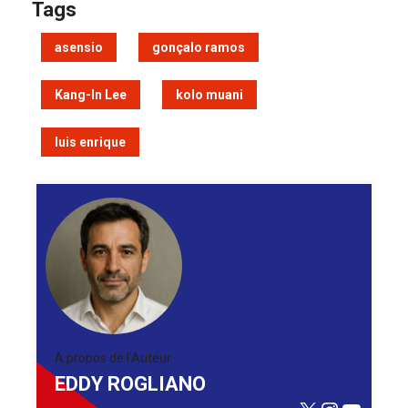
Tags
asensio
gonçalo ramos
Kang-In Lee
kolo muani
luis enrique
A propos de l'Auteur
EDDY ROGLIANO