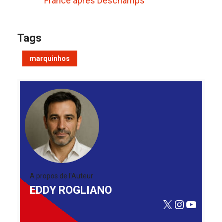
France après Deschamps
Tags
marquinhos
A propos de l'Auteur
EDDY ROGLIANO
X
Instagra
YouTu