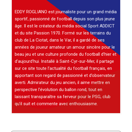
EDDY ROGLIANO est journaliste pour un grand média
sportif, passionné de football depuis son plus jeune
âge. Il est le créateur du média social Sport ADDICT
et du site Passion 1970. Formé sur les terrains du
club de La Ciotat, dans le Var, il a gardé de ses
années de joueur amateur un amour sincère pour le
beau jeu et une culture profonde du football d’hier et
d’aujourd’hui. Installé à Saint-Cyr-sur-Mer, il partage
sur ce site toute l’actualité du football français, en
apportant son regard de passionné et d’observateur
averti. Admirateur du jeu ancien, il aime mettre en
perspective l’évolution du ballon rond, tout en
laissant transparaître sa ferveur pour le PSG, club
qu’il suit et commente avec enthousiasme.