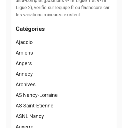
ultra-complet (positions 9-18 Ligue 1 et 9-18
Ligue 2), vérifie sur lequipe.fr ou flashscore car
les variations mineures existent.
Catégories
Ajaccio
Amiens
Angers
Annecy
Archives
AS Nancy-Lorraine
AS Saint-Etienne
ASNL Nancy
Auxerre