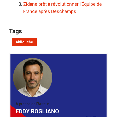
Zidane prêt à révolutionner l’Équipe de
France après Deschamps
Tags
Akliouche
A propos de l'Auteur
EDDY ROGLIANO