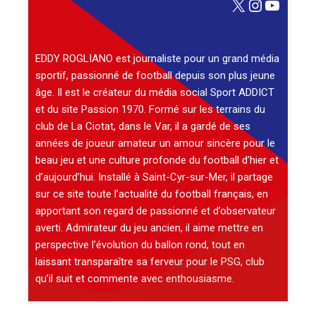
X
Instagra
YouTu
EDDY ROGLIANO est journaliste pour un grand média
sportif, passionné de football depuis son plus jeune
âge. Il est le créateur du média social Sport ADDICT
et du site Passion 1970. Formé sur les terrains du
club de La Ciotat, dans le Var, il a gardé de ses
années de joueur amateur un amour sincère pour le
beau jeu et une culture profonde du football d’hier et
d’aujourd’hui. Installé à Saint-Cyr-sur-Mer, il partage
sur ce site toute l’actualité du football français, en
apportant son regard de passionné et d’observateur
averti. Admirateur du jeu ancien, il aime mettre en
perspective l’évolution du ballon rond, tout en
laissant transparaître sa ferveur pour le PSG, club
qu’il suit et commente avec enthousiasme.