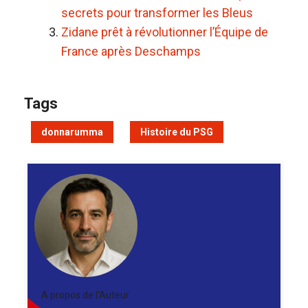
secrets pour transformer les Bleus
Zidane prêt à révolutionner l’Équipe de
France après Deschamps
Tags
donnarumma
Histoire du PSG
A propos de l'Auteur