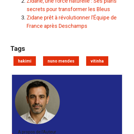
Zidane, une force naturelle : Ses plans
secrets pour transformer les Bleus
Zidane prêt à révolutionner l’Équipe de
France après Deschamps
Tags
hakimi
nuno mendes
vitinha
A propos de l'Auteur