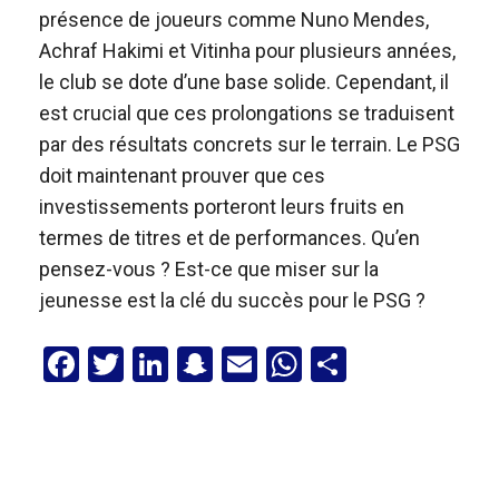
présence de joueurs comme Nuno Mendes,
Achraf Hakimi et Vitinha pour plusieurs années,
le club se dote d’une base solide. Cependant, il
est crucial que ces prolongations se traduisent
par des résultats concrets sur le terrain. Le PSG
doit maintenant prouver que ces
investissements porteront leurs fruits en
termes de titres et de performances. Qu’en
pensez-vous ? Est-ce que miser sur la
jeunesse est la clé du succès pour le PSG ?
F
T
Li
S
E
W
P
a
wi
n
n
m
h
ar
ce
tt
ke
a
ail
at
ta
b
er
dI
p
s
g