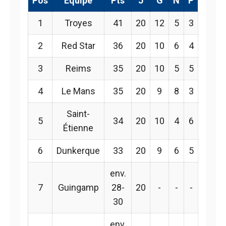
Pos
Équipe
Pts
J
G
N
P
1
Troyes
41
20
12
5
3
2
Red Star
36
20
10
6
4
3
Reims
35
20
10
5
5
4
Le Mans
35
20
9
8
3
Saint-
5
34
20
10
4
6
Étienne
6
Dunkerque
33
20
9
6
5
env.
7
Guingamp
28-
20
-
-
-
30
env.