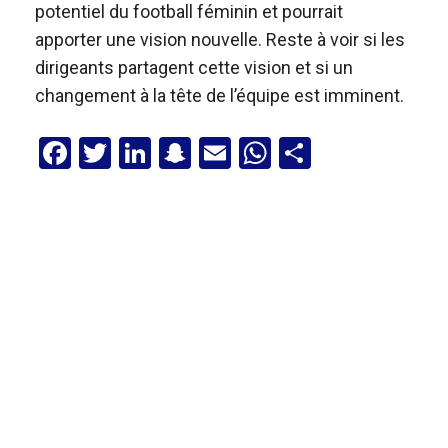
potentiel du football féminin et pourrait
apporter une vision nouvelle. Reste à voir si les
dirigeants partagent cette vision et si un
changement à la tête de l’équipe est imminent.
F
T
Li
S
E
W
P
a
wi
n
n
m
h
ar
ce
tt
ke
a
ail
at
ta
b
er
dI
p
s
g
o
n
c
A
er
o
h
p
k
at
p