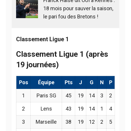
Franck Haise dit OUI à Rennes :
18 mois pour sauver la saison,
le pari fou des Bretons !
Classement Ligue 1
Classement Ligue 1 (après
19 journées)
Pos
Équipe
Pts
J
G
N
P
1
Paris SG
45
19
14
3
2
2
Lens
43
19
14
1
4
3
Marseille
38
19
12
2
5