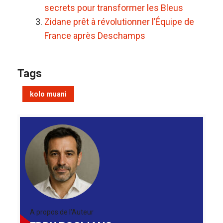
secrets pour transformer les Bleus
Zidane prêt à révolutionner l’Équipe de
France après Deschamps
Tags
kolo muani
A propos de l'Auteur