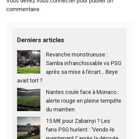
Vous devez
vous connecter
pour publier un
commentaire.
Derniers articles
Revanche monstrueuse :
Samba infranchissable vs PSG
après sa mise à l’écart… Beye
avait tort ?
Nantes coule face à Monaco :
alerte rouge en pleine tempête
du maintien
15 M€ pour Zabarnyi ? Les
fans PSG hurlent : ‘Vends-le
maintenant !’ après la déroute