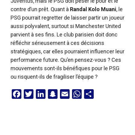
Juventus, mais le PSG doit peser le pour et le
contre d’un prêt. Quant à
Randal Kolo Muani
, le
PSG pourrait regretter de laisser partir un joueur
aussi polyvalent, surtout si Manchester United
parvient à ses fins. Le club parisien doit donc
réfléchir sérieusement à ces décisions
stratégiques, car elles pourraient influencer leur
performance future. Qu’en pensez-vous ? Ces
mouvements sont-ils bénéfiques pour le PSG
ou risquent-ils de fragiliser l’équipe ?
F
T
Li
S
E
W
P
a
wi
n
n
m
h
ar
ce
tt
ke
a
ail
at
ta
b
er
dI
p
s
g
o
n
c
A
er