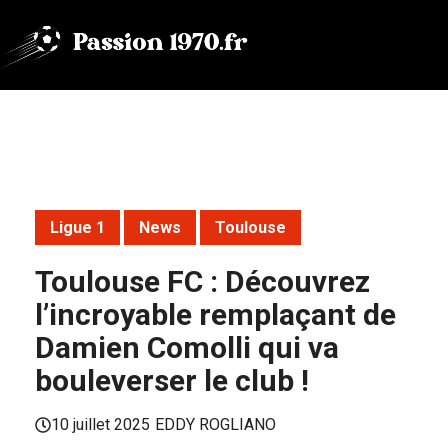
Aller
au
contenu
Ligue 1
News
Toulouse
Toulouse FC : Découvrez
l’incroyable remplaçant de
Damien Comolli qui va
bouleverser le club !
10 juillet 2025
EDDY ROGLIANO