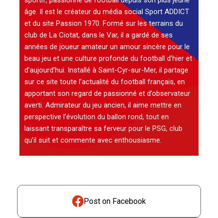
sportif, passionné de football depuis son plus jeune
âge. Il est le créateur du média social Sport ADDICT
et du site Passion 1970. Formé sur les terrains du
club de La Ciotat, dans le Var, il a gardé de ses
années de joueur amateur un amour sincère pour le
beau jeu et une culture profonde du football d’hier et
d’aujourd’hui. Installé à Saint-Cyr-sur-Mer, il partage
sur ce site toute l’actualité du football français, en
apportant son regard de passionné et d’observateur
averti. Admirateur du jeu ancien, il aime mettre en
perspective l’évolution du ballon rond, tout en
laissant transparaître sa ferveur pour le PSG, club
qu’il suit et commente avec enthousiasme.
Post on Facebook