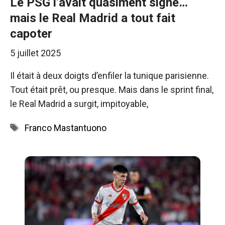
Le PSG l’avait quasiment signé…
mais le Real Madrid a tout fait
capoter
5 juillet 2025
Il était à deux doigts d’enfiler la tunique parisienne.
Tout était prêt, ou presque. Mais dans le sprint final,
le Real Madrid a surgit, impitoyable,
Étiquettes
Franco Mastantuono