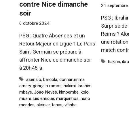
contre Nice dimanche
21 septembre
soir
PSG : Ibrahi
6 octobre 2024
Surprise de 
Reims ? Alor
PSG : Quatre Absences et un
une rotation 
Retour Majeur en Ligue 1 Le Paris
match cont
Saint-Germain se prépare à
affronter Nice ce dimanche soir
Étiquettes
hakimi
,
ibr
à 20h45, à
Étiquettes
asensio
,
barcola
,
donnarumma
,
emery
,
gonçalo ramos
,
hakimi
,
ibrahim
mbaye
,
Joao Neves
,
kimpembe
,
kolo
muani
,
luis enrique
,
marquinhos
,
nuno
mendes
,
skriniar
,
tenas
,
vitinha