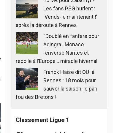
15 M€ pour Zabarnyi ?
Les fans PSG hurlent :
‘Vends-le maintenant !’
après la déroute à Rennes
“Doublé en fanfare pour
Adingra : Monaco
renverse Nantes et
e
recolle à l’Europe… miracle hivernal
Franck Haise dit OUI à
m
Rennes : 18 mois pour
sauver la saison, le pari
fou des Bretons !
Classement Ligue 1