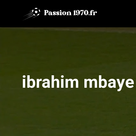
Aller
au
contenu
ibrahim mbaye