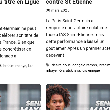
 titre en Ligue
contre St Etienne
30 mars 2025
Le Paris Saint-Germain a
remporté une victoire éclatante
int-Germain ne peut
face à l’AS Saint-Etienne, mais
élébrer son titre de
cette performance a laissé un
 France. Bien que
goût amer. Après un premier act
se concrétiser ce
décevant
Monaco a
Étiquettes
désiré doué
,
gonçalo ramos
,
ibrahi
é
,
ibrahim mbaye
,
luis
mbaye
,
Kvaratskhelia
,
luis enrique