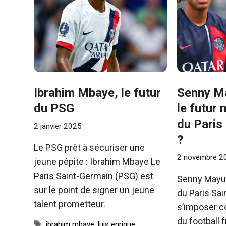
Ibrahim Mbaye, le futur
Senny Ma
du PSG
le futur 
du Paris
2 janvier 2025
?
Le PSG prêt à sécuriser une
2 novembre 2
jeune pépite : Ibrahim Mbaye Le
Paris Saint-Germain (PSG) est
Senny Mayul
sur le point de signer un jeune
du Paris Sai
talent prometteur.
s’imposer c
du football 
Étiquettes
ibrahim mbaye
,
luis enrique
,