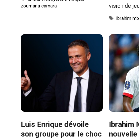
vision de je
zoumana camara
Étiquettes
ibrahim m
Luis Enrique dévoile
Ibrahim 
son groupe pour le choc
nouvelle