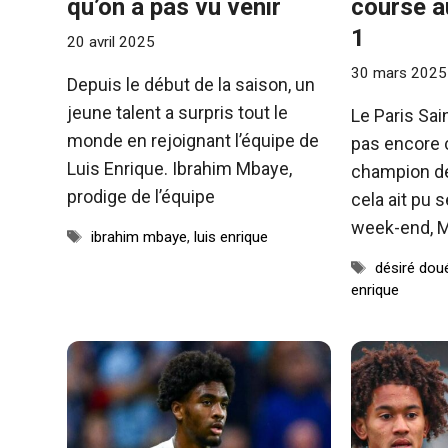
qu’on a pas vu venir
course au
1
20 avril 2025
30 mars 2025
Depuis le début de la saison, un
jeune talent a surpris tout le
Le Paris Sa
monde en rejoignant l’équipe de
pas encore c
Luis Enrique. Ibrahim Mbaye,
champion de
prodige de l’équipe
cela ait pu 
week-end, 
Étiquettes
ibrahim mbaye
,
luis enrique
Étiquettes
désiré dou
enrique