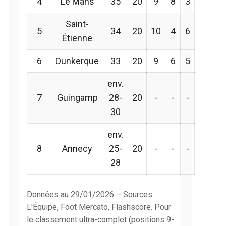
4
Le Mans
35
20
9
8
3
Saint-
5
34
20
10
4
6
Étienne
6
Dunkerque
33
20
9
6
5
env.
7
Guingamp
28-
20
-
-
-
30
env.
8
Annecy
25-
20
-
-
-
28
Données au 29/01/2026 – Sources :
L'Équipe, Foot Mercato, Flashscore. Pour
le classement ultra-complet (positions 9-