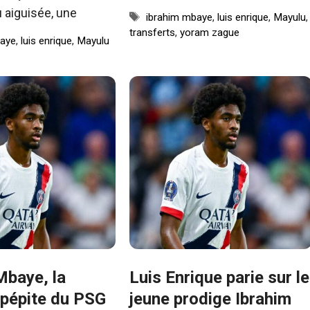
u aiguisée, une
Étiquettes
ibrahim mbaye
,
luis enrique
,
Mayulu
,
transferts
,
yoram zague
baye
,
luis enrique
,
Mayulu
Mbaye, la
Luis Enrique parie sur le
 pépite du PSG
jeune prodige Ibrahim