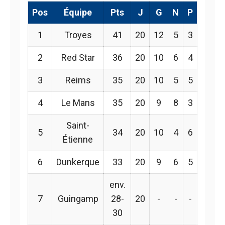
Pos
Équipe
Pts
J
G
N
P
1
Troyes
41
20
12
5
3
2
Red Star
36
20
10
6
4
3
Reims
35
20
10
5
5
4
Le Mans
35
20
9
8
3
Saint-
5
34
20
10
4
6
Étienne
6
Dunkerque
33
20
9
6
5
env.
7
Guingamp
28-
20
-
-
-
30