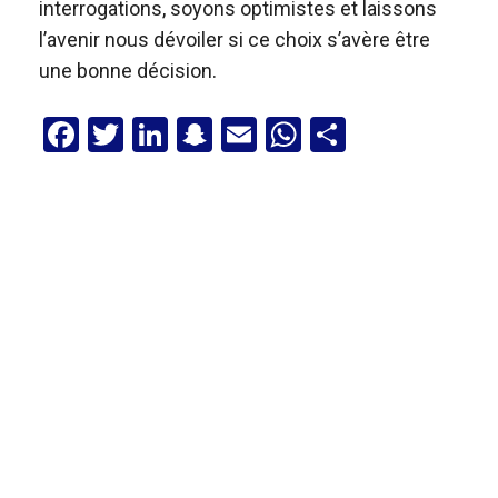
interrogations, soyons optimistes et laissons
l’avenir nous dévoiler si ce choix s’avère être
une bonne décision.
F
T
Li
S
E
W
P
a
wi
n
n
m
h
ar
ce
tt
ke
a
ail
at
ta
b
er
dI
p
s
g
o
n
c
A
er
o
h
p
k
at
p