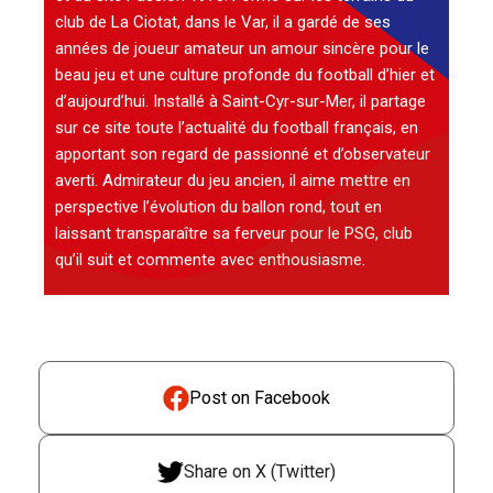
club de La Ciotat, dans le Var, il a gardé de ses
années de joueur amateur un amour sincère pour le
beau jeu et une culture profonde du football d’hier et
d’aujourd’hui. Installé à Saint-Cyr-sur-Mer, il partage
sur ce site toute l’actualité du football français, en
apportant son regard de passionné et d’observateur
averti. Admirateur du jeu ancien, il aime mettre en
perspective l’évolution du ballon rond, tout en
laissant transparaître sa ferveur pour le PSG, club
qu’il suit et commente avec enthousiasme.
Post on Facebook
Share on X (Twitter)