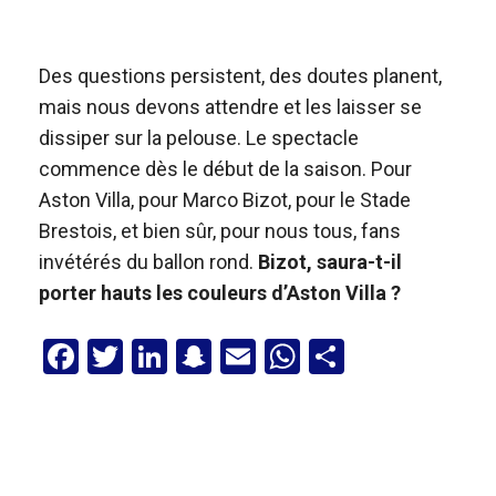
Des questions persistent, des doutes planent,
mais nous devons attendre et les laisser se
dissiper sur la pelouse. Le spectacle
commence dès le début de la saison. Pour
Aston Villa, pour Marco Bizot, pour le Stade
Brestois, et bien sûr, pour nous tous, fans
invétérés du ballon rond.
Bizot, saura-t-il
porter hauts les couleurs d’Aston Villa ?
F
T
Li
S
E
W
P
a
wi
n
n
m
h
ar
ce
tt
ke
a
ail
at
ta
b
er
dI
p
s
g