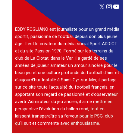
X
Instagra
YouTu
EDDY ROGLIANO est journaliste pour un grand média
sportif, passionné de football depuis son plus jeune
âge. Il est le créateur du média social Sport ADDICT
et du site Passion 1970. Formé sur les terrains du
club de La Ciotat, dans le Var, il a gardé de ses
années de joueur amateur un amour sincère pour le
beau jeu et une culture profonde du football d’hier et
d’aujourd’hui. Installé à Saint-Cyr-sur-Mer, il partage
sur ce site toute l’actualité du football français, en
apportant son regard de passionné et d’observateur
averti. Admirateur du jeu ancien, il aime mettre en
perspective l’évolution du ballon rond, tout en
laissant transparaître sa ferveur pour le PSG, club
qu’il suit et commente avec enthousiasme.