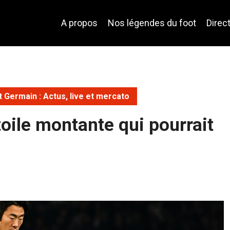
A propos
Nos légendes du foot
Direc
t Germain : Actus, live et mercato
étoile montante qui pourrait