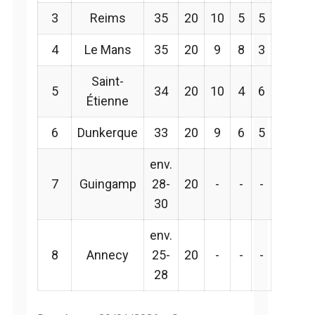
3
Reims
35
20
10
5
5
4
Le Mans
35
20
9
8
3
Saint-
5
34
20
10
4
6
Étienne
6
Dunkerque
33
20
9
6
5
env.
7
Guingamp
28-
20
-
-
-
30
env.
8
Annecy
25-
20
-
-
-
28