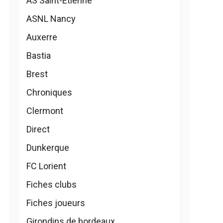
AS Saint-Etienne
ASNL Nancy
Auxerre
Bastia
Brest
Chroniques
Clermont
Direct
Dunkerque
FC Lorient
Fiches clubs
Fiches joueurs
Girondins de bordeaux