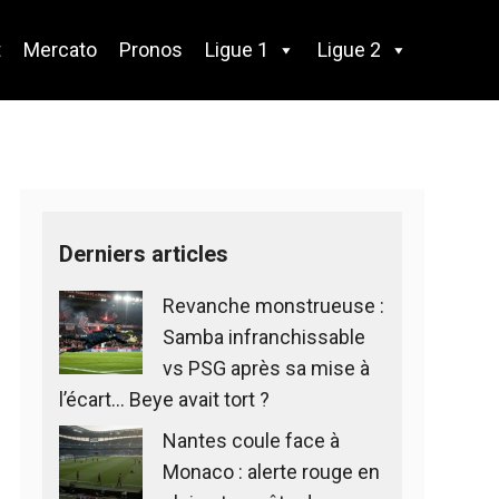
t
Mercato
Pronos
Ligue 1
Ligue 2
Derniers articles
Revanche monstrueuse :
Samba infranchissable
vs PSG après sa mise à
l’écart… Beye avait tort ?
Nantes coule face à
Monaco : alerte rouge en