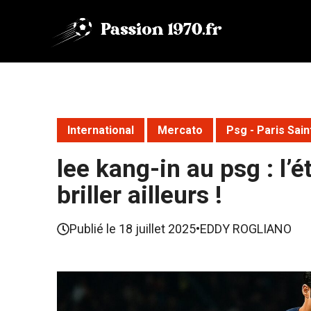
Aller
au
contenu
International
Mercato
Psg - Paris Sain
lee kang-in au psg : l’
briller ailleurs !
Publié le
18 juillet 2025
•
EDDY ROGLIANO