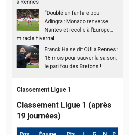
à Rennes
“Doublé en fanfare pour
Adingra : Monaco renverse
Nantes et recolle à l’Europe…
miracle hivernal
Franck Haise dit OUI à Rennes :
18 mois pour sauver la saison,
le pari fou des Bretons !
Classement Ligue 1
Classement Ligue 1 (après
19 journées)
Pos
Équipe
Pts
J
G
N
P