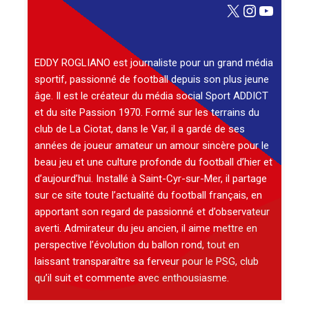
X
Instagra
YouTu
EDDY ROGLIANO est journaliste pour un grand média
sportif, passionné de football depuis son plus jeune
âge. Il est le créateur du média social Sport ADDICT
et du site Passion 1970. Formé sur les terrains du
club de La Ciotat, dans le Var, il a gardé de ses
années de joueur amateur un amour sincère pour le
beau jeu et une culture profonde du football d’hier et
d’aujourd’hui. Installé à Saint-Cyr-sur-Mer, il partage
sur ce site toute l’actualité du football français, en
apportant son regard de passionné et d’observateur
averti. Admirateur du jeu ancien, il aime mettre en
perspective l’évolution du ballon rond, tout en
laissant transparaître sa ferveur pour le PSG, club
qu’il suit et commente avec enthousiasme.