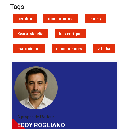
Tags
beraldo
donnarumma
emery
Kvaratskhelia
luis enrique
marquinhos
nuno mendes
vitinha
A propos de l'Auteur
EDDY ROGLIANO