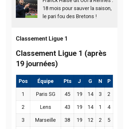
Franck Haise dit OUI à Rennes :
18 mois pour sauver la saison,
le pari fou des Bretons !
Classement Ligue 1
Classement Ligue 1 (après
19 journées)
Pos
Équipe
Pts
J
G
N
P
1
Paris SG
45
19
14
3
2
2
Lens
43
19
14
1
4
3
Marseille
38
19
12
2
5