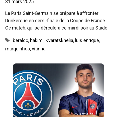
31 mars 2025
Le Paris Saint-Germain se prépare à affronter
Dunkerque en demi-finale de la Coupe de France.
Ce match, qui se déroulera ce mardi soir au Stade
Étiquettes
beraldo
,
hakimi
,
Kvaratskhelia
,
luis enrique
,
marquinhos
,
vitinha