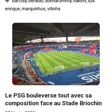
barcola
,
beraldo
,
donnarumma
,
hakimi
,
luis
enrique
,
marquinhos
,
vitinha
Le PSG bouleverse tout avec sa
composition face au Stade Briochin