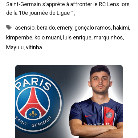
Saint-Germain s’apprête à affronter le RC Lens lors
de la 10e journée de Ligue 1,
Étiquettes
asensio
,
beraldo
,
emery
,
gonçalo ramos
,
hakimi
,
kimpembe
,
kolo muani
,
luis enrique
,
marquinhos
,
Mayulu
,
vitinha