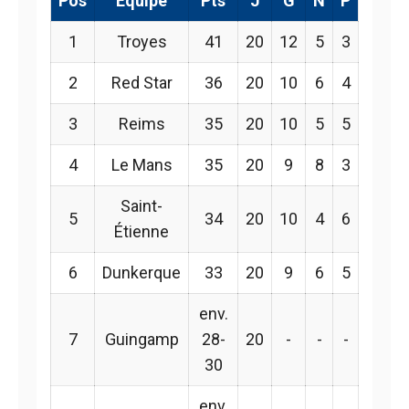
Pos
Équipe
Pts
J
G
N
P
1
Troyes
41
20
12
5
3
2
Red Star
36
20
10
6
4
3
Reims
35
20
10
5
5
4
Le Mans
35
20
9
8
3
Saint-
5
34
20
10
4
6
Étienne
6
Dunkerque
33
20
9
6
5
env.
7
Guingamp
28-
20
-
-
-
30
env.