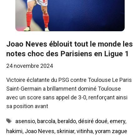
Joao Neves éblouit tout le monde les
notes choc des Parisiens en Ligue 1
24 novembre 2024
Victoire éclatante du PSG contre Toulouse Le Paris
Saint-Germain a brillamment dominé Toulouse
avec un score sans appel de 3-0, renforçant ainsi
sa position avant
Étiquettes
asensio
,
barcola
,
beraldo
,
désiré doué
,
emery
,
hakimi
,
Joao Neves
,
skriniar
,
vitinha
,
yoram zague