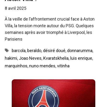
8 avril 2025
À la veille de l’affrontement crucial face à Aston
Villa, la tension monte autour du PSG. Quelques
semaines après avoir triomphé à Liverpool, les
Parisiens
Étiquettes
barcola
,
beraldo
,
désiré doué
,
donnarumma
,
hakimi
,
Joao Neves
,
Kvaratskhelia
,
luis enrique
,
marquinhos
,
nuno mendes
,
vitinha