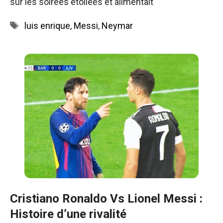
sur les soirées étoilées et alimentait
Étiquettes
luis enrique
,
Messi
,
Neymar
Cristiano Ronaldo Vs Lionel Messi :
Histoire d’une rivalité