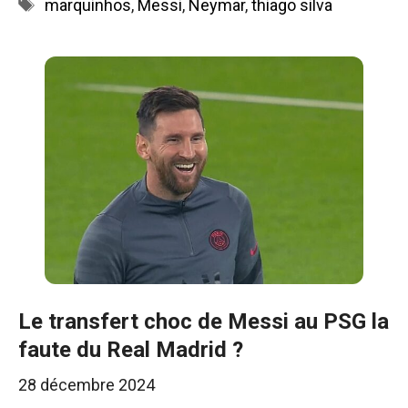
Étiquettes
marquinhos
,
Messi
,
Neymar
,
thiago silva
Le transfert choc de Messi au PSG la
faute du Real Madrid ?
28 décembre 2024