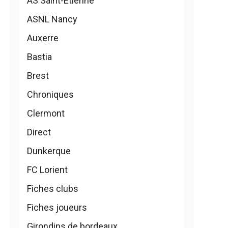
AS Saint-Etienne
ASNL Nancy
Auxerre
Bastia
Brest
Chroniques
Clermont
Direct
Dunkerque
FC Lorient
Fiches clubs
Fiches joueurs
Girondins de bordeaux