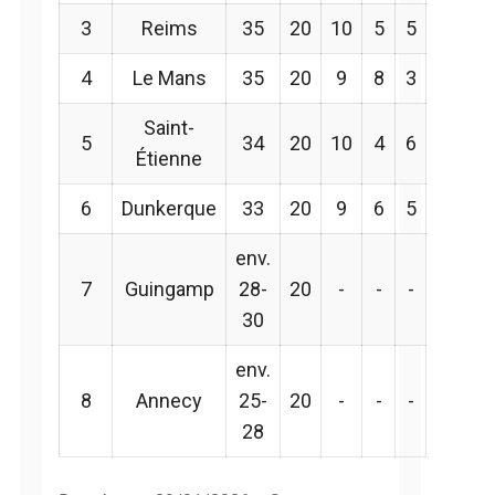
3
Reims
35
20
10
5
5
4
Le Mans
35
20
9
8
3
Saint-
5
34
20
10
4
6
Étienne
6
Dunkerque
33
20
9
6
5
env.
7
Guingamp
28-
20
-
-
-
30
env.
8
Annecy
25-
20
-
-
-
28