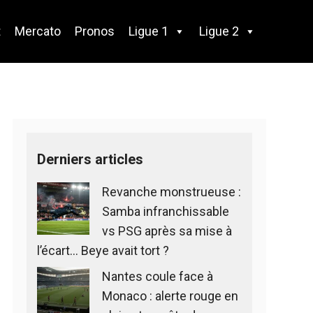
t
Mercato
Pronos
Ligue 1
Ligue 2
Derniers articles
Revanche monstrueuse :
Samba infranchissable
vs PSG après sa mise à
l’écart… Beye avait tort ?
Nantes coule face à
Monaco : alerte rouge en