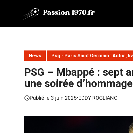
Aller
au
contenu
News
Psg - Paris Saint Germain : Actus, l
PSG – Mbappé : sept an
une soirée d’hommage
Publié le
3 juin 2025
•
EDDY ROGLIANO