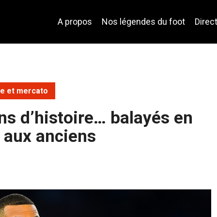
A propos
Nos légendes du foot
Direc
ive et mercato
s d’histoire… balayés en
 aux anciens