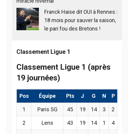
miracle hivernal
Franck Haise dit OUI à Rennes :
18 mois pour sauver la saison,
le pari fou des Bretons !
Classement Ligue 1
Classement Ligue 1 (après
19 journées)
Pos
Équipe
Pts
J
G
N
P
1
Paris SG
45
19
14
3
2
2
Lens
43
19
14
1
4