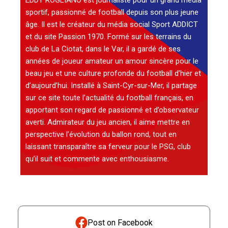
EDDY ROGLIANO est journaliste pour un grand média
sportif, passionné de football depuis son plus jeune
âge. Il est le créateur du média social Sport ADDICT
et du site Passion 1970. Formé sur les terrains du
club de La Ciotat, dans le Var, il a gardé de ses
années de joueur amateur un amour sincère pour le
beau jeu et une culture profonde du football d’hier et
d’aujourd’hui. Installé à Saint-Cyr-sur-Mer, il partage
sur ce site toute l’actualité du football français, en
apportant son regard de passionné et d’observateur
averti. Admirateur du jeu ancien, il aime mettre en
perspective l’évolution du ballon rond, tout en
laissant transparaître sa ferveur pour le PSG, club
qu’il suit et commente avec enthousiasme.
Post on Facebook