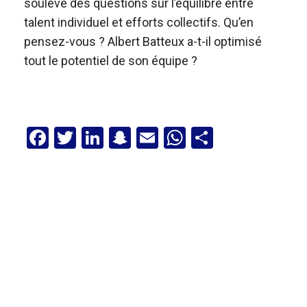
soulève des questions sur l’équilibre entre
talent individuel et efforts collectifs. Qu’en
pensez-vous ? Albert Batteux a-t-il optimisé
tout le potentiel de son équipe ?
F
T
Li
S
E
W
P
a
wi
n
n
m
h
ar
ce
tt
ke
a
ail
at
ta
b
er
dI
p
s
g
o
n
c
A
er
o
h
p
k
at
p