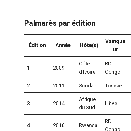
Palmarès par édition
Vainque
Édition
Année
Hôte(s)
ur
Côte
RD
1
2009
d’Ivoire
Congo
2
2011
Soudan
Tunisie
Afrique
3
2014
Libye
du Sud
RD
4
2016
Rwanda
Congo