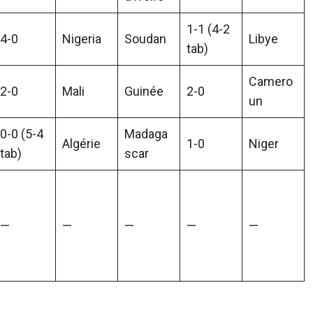
1-1 (4-2
4-0
Nigeria
Soudan
Libye
tab)
Camero
2-0
Mali
Guinée
2-0
un
0-0 (5-4
Madaga
Algérie
1-0
Niger
tab)
scar
—
—
—
—
—