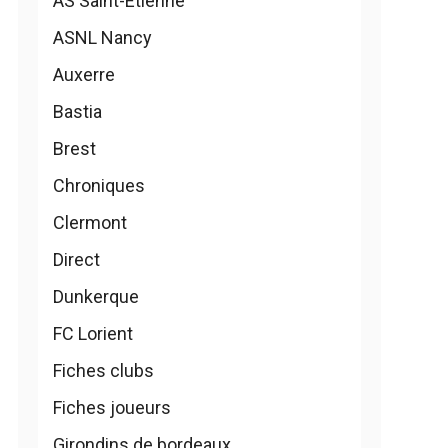
AS Saint-Etienne
ASNL Nancy
Auxerre
Bastia
Brest
Chroniques
Clermont
Direct
Dunkerque
FC Lorient
Fiches clubs
Fiches joueurs
Girondins de bordeaux