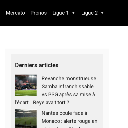
t
Mercato
Pronos
Ligue 1
Ligue 2
Derniers articles
Revanche monstrueuse :
Samba infranchissable
vs PSG après sa mise à
l’écart… Beye avait tort ?
Nantes coule face à
Monaco : alerte rouge en