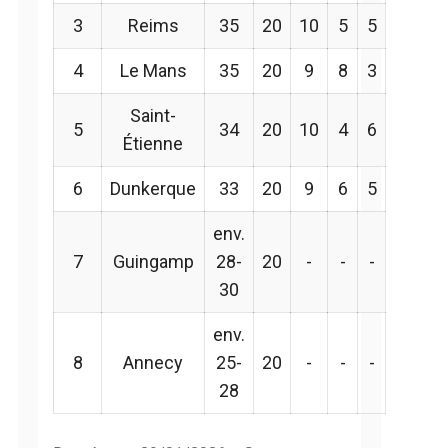
3
Reims
35
20
10
5
5
4
Le Mans
35
20
9
8
3
Saint-
5
34
20
10
4
6
Étienne
6
Dunkerque
33
20
9
6
5
env.
7
Guingamp
28-
20
-
-
-
30
env.
8
Annecy
25-
20
-
-
-
28