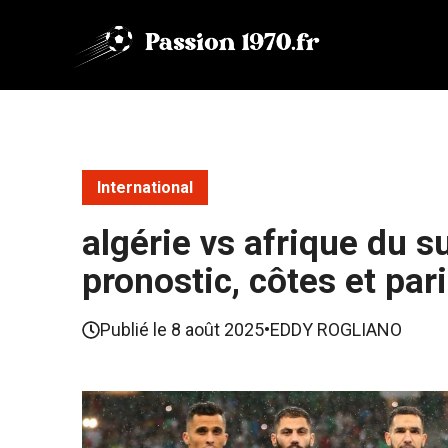
Aller
au
contenu
International
algérie vs afrique du s
pronostic, côtes et par
Publié le
8 août 2025
•
EDDY ROGLIANO