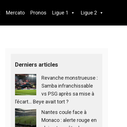
t
Mercato
Pronos
Ligue 1
Ligue 2
Derniers articles
Revanche monstrueuse :
Samba infranchissable
vs PSG après sa mise à
l’écart… Beye avait tort ?
Nantes coule face à
Monaco : alerte rouge en