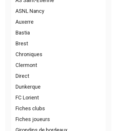
AS Saint-Etienne
ASNL Nancy
Auxerre
Bastia
Brest
Chroniques
Clermont
Direct
Dunkerque
FC Lorient
Fiches clubs
Fiches joueurs
Girondins de bordeaux