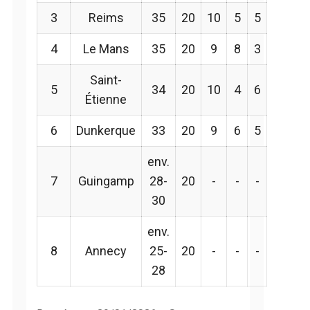
3
Reims
35
20
10
5
5
4
Le Mans
35
20
9
8
3
Saint-
5
34
20
10
4
6
Étienne
6
Dunkerque
33
20
9
6
5
env.
7
Guingamp
28-
20
-
-
-
30
env.
8
Annecy
25-
20
-
-
-
28