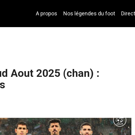
A propos
Nos légendes du foot
Direc
ud Aout 2025 (chan) :
is